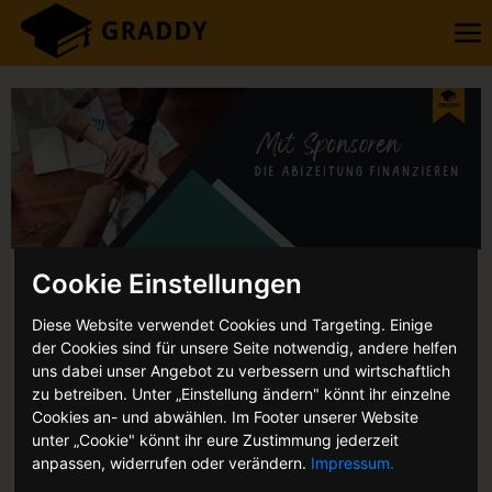
Cookie Einstellungen
Mit Sponsoren die Abizeitung
finanzieren – Anzeigen & Logos
Diese Website verwendet Cookies und Targeting. Einige
der Cookies sind für unsere Seite notwendig, andere helfen
VON: ANNIKA MÖNNICH
uns dabei unser Angebot zu verbessern und wirtschaftlich
zu betreiben. Unter „Einstellung ändern" könnt ihr einzelne
Sponsoren und Finanzierungsmöglichkeiten für eure
Cookies an- und abwählen. Im Footer unserer Website
Abizeitung gibt es einige. Wie du die
richtigen
unter „Cookie" könnt ihr eure Zustimmung jederzeit
Werbepartner
findest und für eure Abizeitung
anpassen, widerrufen oder verändern.
Impressum.
gewinnst, erfährst du hier.
Inklusive Muster-