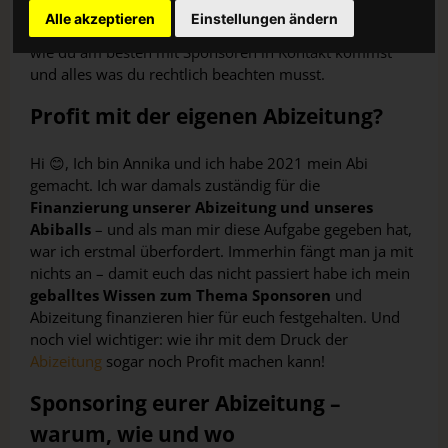
Anschreiben
zur Abibuch-Finanzierung. Außerdem
Alle akzeptieren
Einstellungen ändern
verrate ich dir alles über die Vorteile des Sponsorings,
wie du am besten mit Sponsoren in Kontakt kommst
und alles was du rechtlich beachten musst.
Profit mit der eigenen Abizeitung?
Hi 😊, Ich bin Annika und ich habe 2021 mein Abi
gemacht. Ich war damals zuständig für die
Finanzierung unserer Abizeitung und unseres
Abiballs
– und als man mir diese Aufgabe gegeben hat,
war ich erstmal überfordert. Immerhin fängt man ja mit
nichts an – damit euch das nicht passiert habe ich mein
geballtes Wissen zum Thema Sponsoren
und
Abizeitung finanzieren hier für euch festgehalten. Und
noch viel wichtiger: wie ihr mit dem Druck der
Abizeitung
sogar noch Profit machen kann!
Sponsoring eurer Abizeitung –
warum, wie und wo