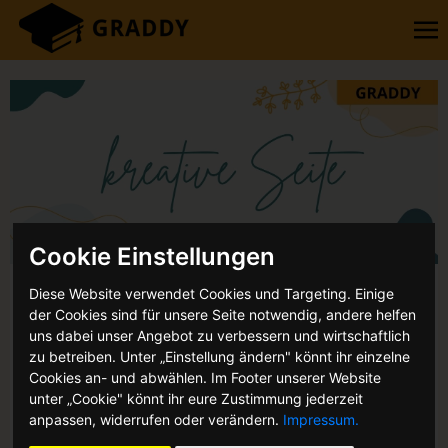
Cookie Einstellungen
Diese Website verwendet Cookies und Targeting. Einige
Abizeitung: individuelle Seite –
der Cookies sind für unsere Seite notwendig, andere helfen
kreative & lustige Ideen
uns dabei unser Angebot zu verbessern und wirtschaftlich
zu betreiben. Unter „Einstellung ändern" könnt ihr einzelne
VON: ANNIKA MÖNNICH
Cookies an- und abwählen. Im Footer unserer Website
unter „Cookie" könnt ihr eure Zustimmung jederzeit
Ihr möchtet für eure Abizeitung eine individuelle Seite
anpassen, widerrufen oder verändern.
Impressum.
erstellen und wisst nicht wie? Kein Problem, mit diesem