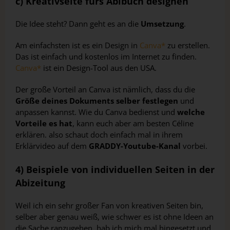
c) Kreativseite fürs Abibuch designen
Die Idee steht? Dann geht es an die
Umsetzung
.
Am einfachsten ist es ein Design in
Canva*
zu erstellen.
Das ist einfach und kostenlos im Internet zu finden.
Canva*
ist ein Design-Tool aus den USA.
Der große Vorteil an Canva ist nämlich, dass du die
Größe deines Dokuments selber festlegen
und
anpassen kannst. Wie du Canva bedienst und
welche
Vorteile es hat
, kann euch aber am besten Céline
erklären. also schaut doch einfach mal in ihrem
Erklärvideo auf dem
GRADDY-Youtube-Kanal
vorbei.
4) Beispiele von individuellen Seiten in der
Abizeitung
Weil ich ein sehr großer Fan von kreativen Seiten bin,
selber aber genau weiß, wie schwer es ist ohne Ideen an
die Sache ranzugehen, hab ich mich mal hingesetzt und